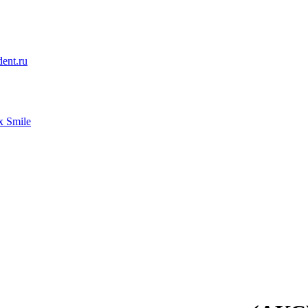
ent.ru
 Smile