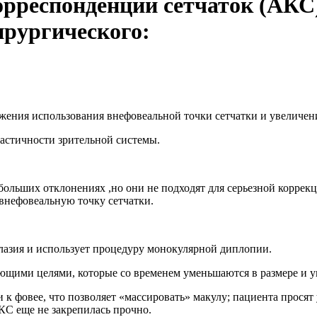
рреспонденции сетчаток (АКС)
ирургического:
жения использования внефовеальной точки сетчатки и увеличен
ластичности зрительной системы.
ольших отклонениях ,но они не подходят для серьезной коррекц
а внефовеальную точку сетчатки.
лазия и использует процедуру монокулярной диплопии.
щими целями, которые со временем уменьшаются в размере и у
 к фовее, что позволяет «массировать» макулу; пациента просят
КС еще не закрепилась прочно.