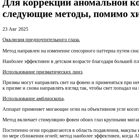
Для коррекции аномальной ко
следующие методы, помимо х
23 Авг 2025
Окклюзия предпочтительного глаза.
Метод направлен на изменение сенсорного паттерна путем сни
Наиболее эффективен в детском возрасте благодаря большей п
Использование призматических линз
.
Призмы могут направлять свет на фовею и применяться при неб
к призме и снова направлять взгляд так, чтобы свет попадал н
Использование амблиоскопа
.
Аппарат применяет мигающие огни на объективном угле косог
Метод включает стимуляцию фовеи обоих глаз крупными мигаю
Постепенно огни продвигаются в область подавления, макулы и
по мере сближения огней; метод наиболее эффективен, когда А