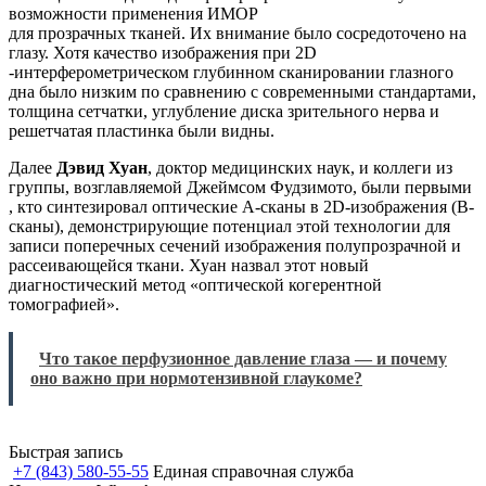
возможности применения ИМОР
для прозрачных тканей. Их внимание было сосредоточено на
глазу. Хотя качество изображения при 2D
-интерферометрическом глубинном сканировании глазного
дна было низким по сравнению с современными стандартами,
толщина сетчатки, углубление диска зрительного нерва и
решетчатая пластинка были видны.
Далее
Дэвид Хуан
, доктор медицинских наук, и коллеги из
группы, возглавляемой Джеймсом Фудзимото, были первыми
, кто синтезировал оптические A-сканы в 2D-изображения (B-
сканы), демонстрирующие потенциал этой технологии для
записи поперечных сечений изображения полупрозрачной и
рассеивающейся ткани. Хуан назвал этот новый
диагностический метод «оптической когерентной
томографией».
Что такое перфузионное давление глаза — и почему
оно важно при нормотензивной глаукоме?
Быстрая запись
+7 (843) 580-55-55
Единая справочная служба