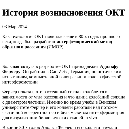
История возникновения ОКТ
03 Мар 2024
Как технология ОКТ появилась еще в 80-х годах прошлого
века, когда был разработан
интерфеморический метод
обратного рассеяния
(ИМОР).
Большая заслуга в разработке ОКТ принадлежит
Адольфу
Ферчеру
. Он работал в Carl Zeiss, Германия, по оптическим
испытаниям, компьютерной голографии и голографической
интерферометрии
Ферчер показал, что рассеянный сигнал колеблется в
зависимости от угла рассеяния и что длина колебаний связана
с диаметром частицы. Именно во время учебы в Венском
университете Ферчер и его коллеги работали над потоком,
частичной когерентностью и белым светом интерферометрия
для визуализации биологических тканей in vivo.
В конце 80-х годов Адольф Ферчер и его коллеги изучали