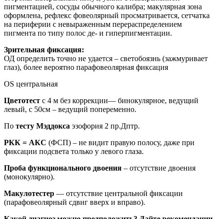
пигментацией, сосуды обычного калибра; макулярная зона
оформлена, рефлекс фовеолярный просматривается, сетчатка
на периферии с невыраженным перераспределением
пигмента по типу полос де- и гиперпигментации.
Зрительная фиксация:
ОД определить точно не удается – светобоязнь (зажмуривает
глаз), более вероятно парафовеолярная фиксация
OS центральная
Цветотест
с 4 м без коррекции— бинокулярное, ведущий
левый, с 50см – ведущий попеременно.
По
тесту Мэддокса
эзофория 2 пр.Дптр.
РКК = АКС
(ФСП) – не видит правую полосу, даже при
фиксации подсвета только у левого глаза.
Проба функционального двоения
– отсутствие двоения
(монокулярно).
Макулотестер
— отсутствие центральной фиксации
(парафовеолярный сдвиг вверх и вправо).
Какой диагноз можно предположить? Дайте рекомендации.