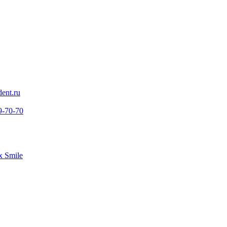
ent.ru
9-70-70
 Smile