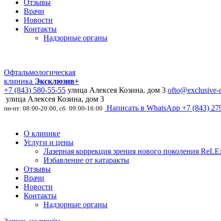
Отзывы
Врачи
Новости
Контакты
Надзорные органы
Офтальмологическая
клиника
Эксклюзив+
+7 (843) 580-55-55
улица Алексея Козина, дом 3
ofto@exclusive-d
улица Алексея Козина, дом 3
Написать в WhatsApp
+7 (843) 27
пн-пт: 08:00-20:00, сб: 09:00-16:00
О клинике
Услуги и цены
Лазерная коррекция зрения нового поколения ReLEx
Избавление от катаракты
Отзывы
Врачи
Новости
Контакты
Надзорные органы