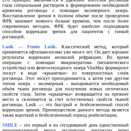
глаза специальным раствором и формировании необходимой
кривизны роговицы с помощью эксимерного лазера.
Восстановление зрения в полном объеме после проведения
ФРК занимает немного больше времени, чем после более
современных методик. ФРК будет наиболее подходящим
способом коррекции зрения для пациентов с тонкой
роговицей.
Lasik — Femto Lasik.
Классический метод, который
применяется офтальмологами уже много лет. Он дает хорошие
результаты коррекции аномалий рефракции. Во время
операции с помощью микрокератома (механического
устройства) или фемтосекундного лазера VisuMax формируют
лоскут в виде «крышечки» из поверхностных слоёв
роговицы. Этот лоскут приподнимается, а затем уже другим
типом лазера – эксимерным – выпаривается необходимый
объём ткани роговицы для получения новых оптических
свойств глаза. Затем «крышечка» возвращается на прежнее
место и склеивается за счет естественных свойств тканей
роговицы. Lasik — это быстрый и безболезненный способ
коррекции зрения. Преимуществом данного метода является
также короткий и безболезненный период реабилитации.
SMILE
– это первый и на сегодняшний день единственный
миниинвазивный метод экстракции лентикулы через