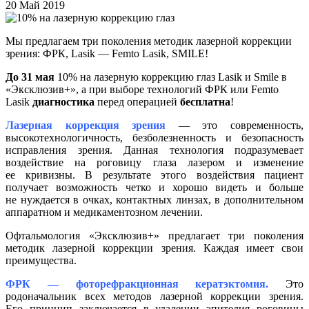
20 Май 2019
Мы предлагаем три поколения методик лазерной коррекции
зрения: ФРК, Lasik — Femto Lasik, SMILE!
До 31 мая
10% на лазерную коррекцию глаз Lasik и Smile в
«Эксклюзив+», а при выборе технологий ФРК или Femto
Lasik
диагностика
перед операцией
бесплатна
!
Лазерная коррекция зрения
— это современность,
высокотехнологичность, безболезненность и безопасность
исправления зрения. Данная технология подразумевает
воздействие на роговицу глаза лазером и изменение
ее кривизны. В результате этого воздействия пациент
получает возможность четко и хорошо видеть и больше
не нуждается в очках, контактных линзах, в дополнительном
аппаратном и медикаментозном лечении.
Офтальмология «Эксклюзив+» предлагает три поколения
методик лазерной коррекции зрения. Каждая имеет свои
преимущества.
ФРК — фоторефракционная кератэктомия.
Это
родоначальник всех методов лазерной коррекции зрения.
Его принцип заключается в удалении эпителия роговицы