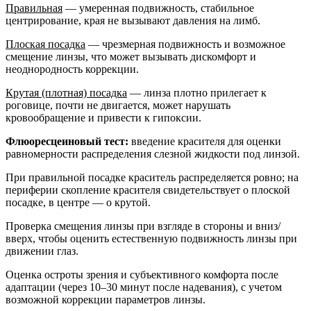
Правильная
— умеренная подвижность, стабильное
центрирование, края не вызывают давления на лимб.
Плоская посадка
— чрезмерная подвижность и возможное
смещение линзы, что может вызывать дискомфорт и
неоднородность коррекции.
Крутая (плотная) посадка
— линза плотно прилегает к
роговице, почти не двигается, может нарушать
кровообращение и привести к гипоксии.
Флюоресцеиновый тест:
введение красителя для оценки
равномерности распределения слезной жидкости под линзой.
При правильной посадке краситель распределяется ровно; на
периферии скопление красителя свидетельствует о плоской
посадке, в центре — о крутой.
Проверка смещения линзы при взгляде в стороны и вниз/
вверх, чтобы оценить естественную подвижность линзы при
движении глаз.
Оценка остроты зрения и субъективного комфорта после
адаптации (через 10–30 минут после надевания), с учетом
возможной коррекции параметров линзы.