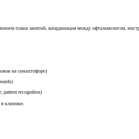
олнением плана занятий, координация между офтальмологом, инс
локов на синаптофоре)
oards)
pattern recognition)
 в клинике.