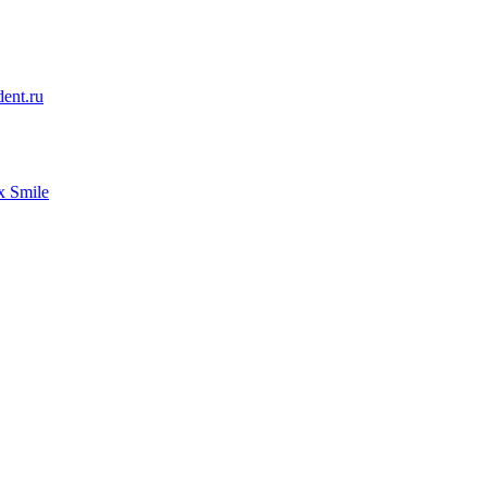
ent.ru
 Smile