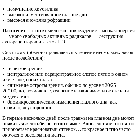
помутнение хрусталика
•
высокопигментиованное глазное дно
•
высокая аномалия рефракции
•
Патогенез
— фотохимическое повреждение: высокая энергия
— много свободных активных радикалов — деструкция
фоторецепторов и клеток ПЭ.
Симптомы (обычно проявляются в течение нескольких часов
после воздействия):
нечеткое зрение
•
центральное или парацентральное слепое пятно в одном
•
или, чаще, обоих глазах
снижение остроты зрения, обычно до уровня 20/25 —
•
20/100, но, возможно, ухудшение в зависимости от степени
воздействия
биомикроскопические изменения глазного дна, как
•
правило, двусторонние
В первые несколько дней после травмы на глазном дне может
появиться желто-белое пятно в ямке. Впоследствии это пятно
приобретает красноватый оттенок. Это красное пятно часто
окружено ореолом пигмента.