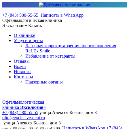
+7 (843) 580-55-55
Написать в WhatsApp
Офтальмологическая клиника
Эксклюзив+ Казань
О клинике
Услуги и цены
Лазерная коррекция зрения нового поколения
ReLEx Smile
Избавление от катаракты
Отзывы
Врачи
Новости
Контакты
Надзорные органы
Офтальмологическая
клиника
Эксклюзив+
+7 (843) 580-55-55
улица Алексея Козина, дом 3
ofto@exclusive-dent.ru
улица Алексея Козина, дом 3
Написать в WhatsApp
+7 (843)
пн-пт: 08:00-20:00, сб: 09:00-16:00