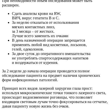
При необходимости объём обследования может быть
расширен.
Сдать анализы крови на RW,
ВИЧ, вирус гепатита В и С.
За неделю отказаться от использования
мягких контактных линз,
за 3 месяца – от жестких.
Лучше всего заменить их очками
В день назначенной операции запрещается
применять любой вид косметики, лосьонов,
гелей, одеколонов.
За двое суток до оперативного вмешательства
не употреблять спиртосодержащих напитков
и воздержаться от курения.
За 2 недели до начала операции проводится полное
обследование пациента на предмет наличия хронических
форм инфекционных патологий.
Принцип всех видов лазерной хирургии глаза прост:
используя микроскопические точки тонкого лазерного света,
происходит видоизменение роговицы, что позволяет
входящим световым лучам точно фокусироваться на сетчатке,
давая пациенту новую жизнь без очков.