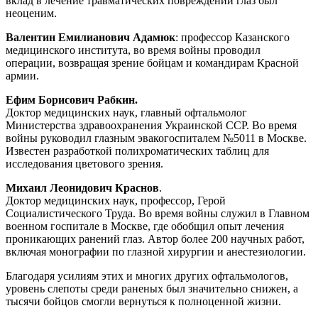
вклад в лечение травматических повреждений глаз был
неоценим.
Валентин Емилианович Адамюк
: профессор Казанского
медицинского института, во время войны проводил
операции, возвращая зрение бойцам и командирам Красной
армии.
Ефим Борисович Рабкин.
Доктор медицинских наук, главный офтальмолог
Министерства здравоохранения Украинской ССР. Во время
войны руководил глазным эвакогоспиталем №5011 в Москве.
Известен разработкой полихроматических таблиц для
исследования цветового зрения.
Михаил Леонидович Краснов
.
Доктор медицинских наук, профессор, Герой
Социалистического Труда. Во время войны служил в Главном
военном госпитале в Москве, где обобщил опыт лечения
проникающих ранений глаз. Автор более 200 научных работ,
включая монографии по глазной хирургии и анестезиологии.
Благодаря усилиям этих и многих других офтальмологов,
уровень слепоты среди раненых был значительно снижен, а
тысячи бойцов смогли вернуться к полноценной жизни.