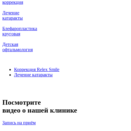
коррекция
Лечение
катаракты
Блефаропластика
круговая
Детская
офтальмология
Коррекция Relex Smile
Лечение катаракты
Посмотрите
видео о нашей клинике
Запись на приём