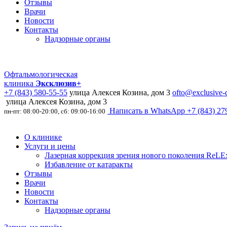
Отзывы
Врачи
Новости
Контакты
Надзорные органы
Офтальмологическая
клиника
Эксклюзив+
+7 (843) 580-55-55
улица Алексея Козина, дом 3
ofto@exclusive-d
улица Алексея Козина, дом 3
Написать в WhatsApp
+7 (843) 27
пн-пт: 08:00-20:00, сб: 09:00-16:00
О клинике
Услуги и цены
Лазерная коррекция зрения нового поколения ReLEx
Избавление от катаракты
Отзывы
Врачи
Новости
Контакты
Надзорные органы