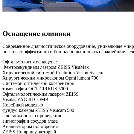
Оснащение клиники
Современное диагностическое оборудование, уникальные микр
позволяет эффективно и безопасно выполнять сложнейшие леч
Офтальмология оснащена:
Фемтосекундным лазером ZEISS VisuMax
Хирургической системой Centurion Vision System
Хирургическим микроскопом Opmi lumera 700
Системой оптической когерентной
томографии ОСT CIRRUS 5000
Офтальмологическим лазером ZEISS
Visulas YAG III COMB
Новейшей моделью
фундус-камеры ZEISS Visucam 500
с возможностью проведения
ангиографии сосудов глаза
Анализатором поля зрения
ZEISS Humphrey, который