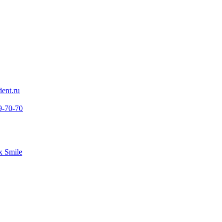
ent.ru
9-70-70
 Smile